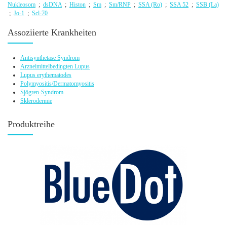
Nukleosom
;
dsDNA
;
Histon
;
Sm
;
Sm/RNP
;
SSA (Ro)
;
SSA 52
;
SSB (La)
;
Jo-1
;
Scl-70
Assoziierte Krankheiten
Antisynthetase Syndrom
Arzneimittelbedingten Lupus
Lupus erythematodes
Polymyositis/Dermatomyositis
Sjögren-Syndrom
Sklerodermie
Produktreihe