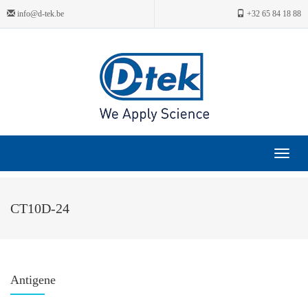
info@d-tek.be
+32 65 84 18 88
Toggle
navigat
CT10D-24
Antigene