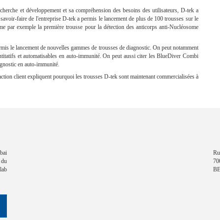
herche et développement et sa compréhension des besoins des utilisateurs, D-tek a
avoir-faire de l'entreprise D-tek a permis le lancement de plus de 100 trousses sur le
me par exemple la première trousse pour la détection des anticorps anti-Nucléosome
 permis le lancement de nouvelles gammes de trousses de diagnostic. On peut notamment
ntitatifs et automatisables en auto-immunité. On peut aussi citer les BlueDiver Combi
iagnostic en auto-immunité.
faction client expliquent pourquoi les trousses D-tek sont maintenant commercialisées à
bai
Ru
 du
70
lab
B