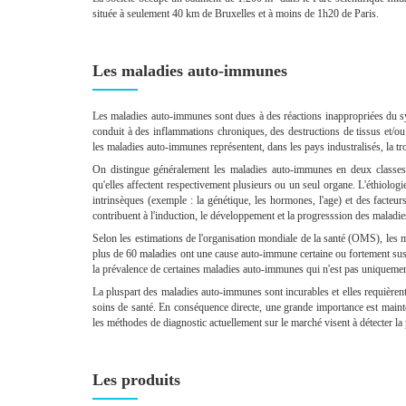
située à seulement 40 km de Bruxelles et à moins de 1h20 de Paris.
Les maladies auto-immunes
Les maladies auto-immunes sont dues à des réactions inappropriées du sy
conduit à des inflammations chroniques, des destructions de tissus et/
les maladies auto-immunes représentent, dans les pays industralisés, la tr
On distingue généralement les maladies auto-immunes en deux classes
qu'elles affectent respectivement plusieurs ou un seul organe. L'éthiologi
intrinsèques (exemple : la génétique, les hormones, l'age) et des facte
contribuent à l'induction, le développement et la progresssion des malad
Selon les estimations de l'organisation mondiale de la santé (OMS), les
plus de 60 maladies ont une cause auto-immune certaine ou fortement sus
la prévalence de certaines maladies auto-immunes qui n'est pas uniquemen
La pluspart des maladies auto-immunes sont incurables et elles requièren
soins de santé. En conséquence directe, une grande importance est maint
les méthodes de diagnostic actuellement sur le marché visent à détecter la
Les produits