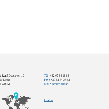
e René Descartes, 19
Tél :
+32 65 84 18 88
00 Mons
Fax :
+32 65 84 26 63
ELGIUM
Mail :
info@d-tek.be
Contact