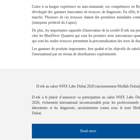
Gràce à sa longue expérience en auto-immunité, ses compétences en Rec
développé des gammes innovantes de trousses de diagnostic. En effet, le s
marché. Plusieurs de ces trousses étaient des premières mondiales com
(marqueur prédictif du Lupus).
De plus, les importantes capacités d'innovation de la société D-tek ont
citer les BlueDiver Quantrix qui sont les premiers tests microarrays qua
qui sont les seules trousses permettant la personnalisation des tests de d
Les gammes de produits importantes, leur qualité et les objectifs de satis
l'international par un réseau de distributeurs expérimentés.
D-tek au salon WHX Labs Dubai 2026 (anciennement Medlab Dubai)
D-tek a le plaisir d’annoncer sa participation au salon WHX Labs Du
2026, événement international incontournable pour les professionnels
laboratoire et du diagnostic, anciennement connu sous le nom Med
Dubai.
Read more