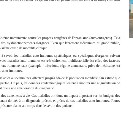
stème immunitaire contre les propres antigènes de l'organisme (auto-antigènes). Cela
ou des dysfonctionnements d'organes. Bien que largement méconnues du grand public,
oisième cause de mortalité clinique.
 à savoir les maladies auto-immunes systémiques ou spécifiques d'organes suivant
e des maladies auto-immunes est très clairement multifactorielle. En effet, des facteurs
urs environnementaux (exemple : infections, régime alimentaire, prise de médicaments)
ies auto-immunes.
 maladies auto-immunes affectent jusqu'à 6% de la population mondiale. On estime que
pectée. De plus, les données épidémiologiques tentent à montrer une augmentation de
t due à une amélioration du diagnostic.
t des traitements à vie. Ces maladies ont donc un impact important sur les budgets des
enant donnée à un disgnostic précoce et précis de ces maladies auto-immunes. Toutes
 présence d'auto-anticorps dans le sérum des patients.