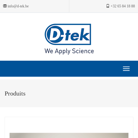
info@d-tek.be
+32 65 84 18 88
Toggle
navigat
Produits