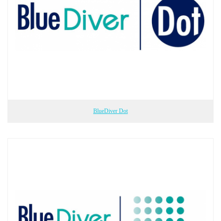
BlueDiver Dot