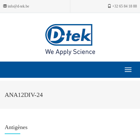
info@d-tek.be
+32 65 84 18 88
Toggle
navigat
ANA12DIV-24
Antigènes