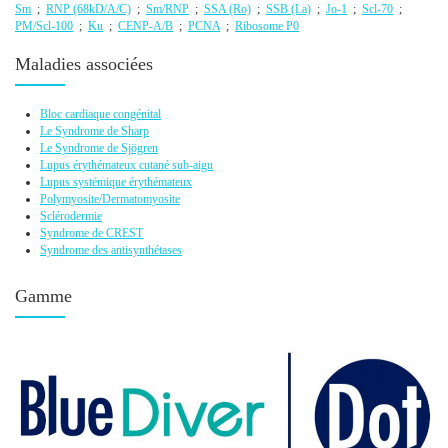
Sm
;
RNP (68kD/A/C)
;
Sm/RNP
;
SSA (Ro)
;
SSB (La)
;
Jo-1
;
Scl-70
;
PM/Scl-100
;
Ku
;
CENP-A/B
;
PCNA
;
Ribosome P0
Maladies associées
Bloc cardiaque congénital
Le Syndrome de Sharp
Le Syndrome de Sjögren
Lupus érythémateux cutané sub-aigu
Lupus systémique érythémateux
Polymyosite/Dermatomyosite
Sclérodermie
Syndrome de CREST
Syndrome des antisynthétases
Gamme