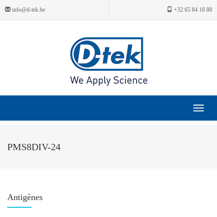
info@d-tek.be
+32 65 84 18 88
Toggle
navigat
PMS8DIV-24
Antigènes