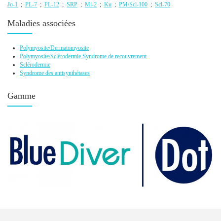
Jo-1
;
PL-7
;
PL-12
;
SRP
;
Mi-2
;
Ku
;
PM/Scl-100
;
Scl-70
Maladies associées
Polymyosite/Dermatomyosite
Polymyosite/Sclérodermie Syndrome de recouvrement
Sclérodermie
Syndrome des antisynthétases
Gamme