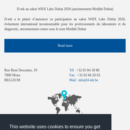
D-tek au salon WHX Labs Dubai 2026 (anciennement Medlab Dubai)
D-tek a le plaisir d’annoncer sa participation au salon WHX Labs Dubai 2026,
événement international incontournable pour les professionnels du laboratoire et du
diagnostic, anciennement connu sous le nom Medlab Dubai.
Read more
Rue René Descartes, 19
Tél :
+32 65 84 18 88
7000 Mons
Fax :
+32 65 84 26 63
BELGIUM
Mail :
info@d-tek.be
This website uses cookies to ensure you get
Contact